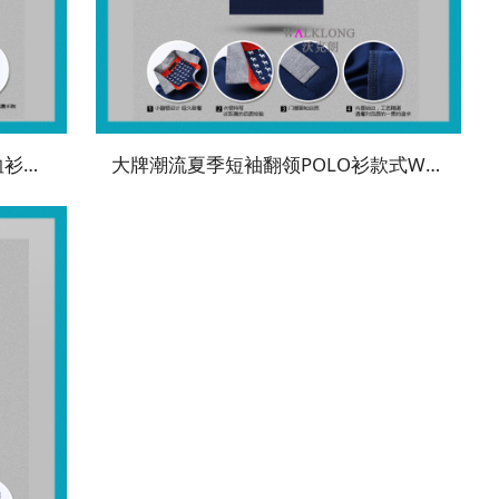
时尚螺纹拼接撞色翻领POLO衫T恤衫WK-CS5406
大牌潮流夏季短袖翻领POLO衫款式WK-CS5409