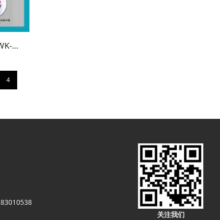
车间员工夏季短袖翻领条纹T恤衫WK-CS5414
4
83010538
关注我们