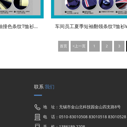
时尚潮流员工夏季短袖撞色条纹T恤衫WK-CS5408
首页
<上一页
1
2
3
联系
我们
地 址：无锡市金山北科技园金山四支路8号
电 话：0510-83010508 83010518 83010528 
手 机：1386189 2208